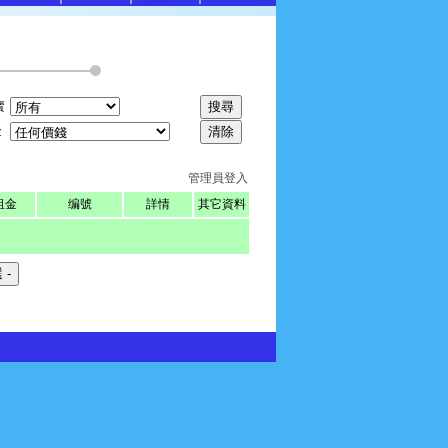
賣
金
管理員登入
租金
编號
詳情
其它資料