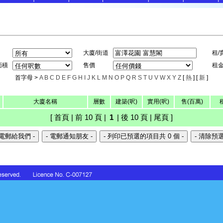
大廈/街道
租/
面積
售價
租
首字母 >
A
B
C
D
E
F
G
H
I
J
K
L
M
N
O
P
Q
R
S
T
U
V
W
X
Y
Z
[
熱
] [
新
]
大廈名稱
層數
建築(呎)
實用(呎)
售(百萬)
[ 首頁 | 前 10 頁 |
1
| 後 10 頁 | 尾頁 ]